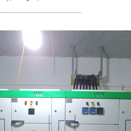
...............................................
........
.