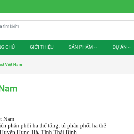
NG CHỦ
GIỚI THIỆU
SẢN PHẨM
DỰ ÁN
st Việt Nam
 Nam
ệt Nam
ện phân phối hạ thế tổng, t
ủ phân phối hạ thế
 Huyện Hưng Hà, Tỉnh Thái Bình