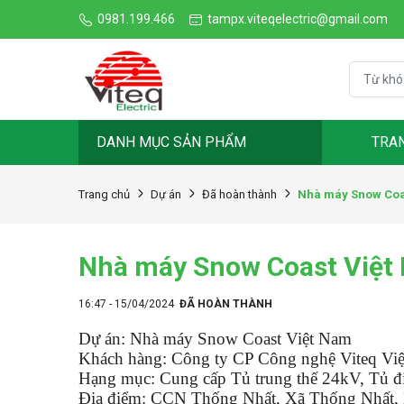
0981.199.466
tampx.viteqelectric@gmail.com
DANH MỤC SẢN PHẨM
TRA
Nhà máy Snow Coa
Trang chủ
Dự án
Đã hoàn thành
Nhà máy Snow Coast Việt
16:47 - 15/04/2024
ĐÃ HOÀN THÀNH
Dự án: Nhà máy Snow Coast Việt Nam
Khách hàng: Công ty CP Công nghệ Viteq Vi
Hạng mục: Cung cấp T
ủ trung thế 24kV,
Tủ đi
Địa điểm: CCN
Thống Nhất, Xã Thống Nhất,